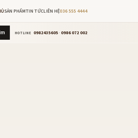
HỦ
SẢN PHẨM
TIN TỨC
LIÊN HỆ
036 555 4444
ìm
0982435605
·
0986 072 002
HOTLINE