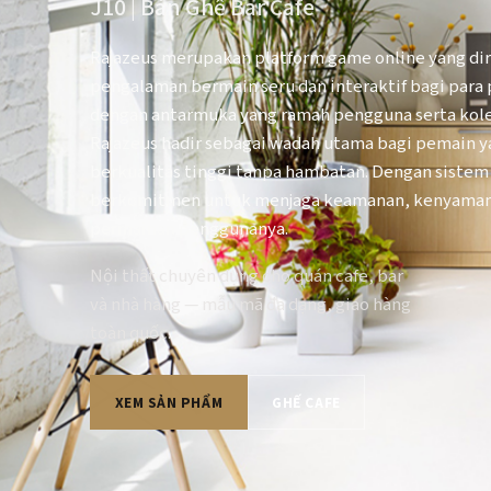
J10 | Bàn Ghế Bar Cafe
Rajazeus merupakan platform game online yang d
pengalaman bermain seru dan interaktif bagi para p
dengan antarmuka yang ramah pengguna serta kol
Rajazeus hadir sebagai wadah utama bagi pemain 
berkualitas tinggi tanpa hambatan. Dengan sistem 
berkomitmen untuk menjaga keamanan, kenyamanan
permainan penggunanya.
Nội thất chuyên dụng cho quán cafe, bar
và nhà hàng — mẫu mã đa dạng, giao hàng
toàn quốc.
XEM SẢN PHẨM
GHẾ CAFE