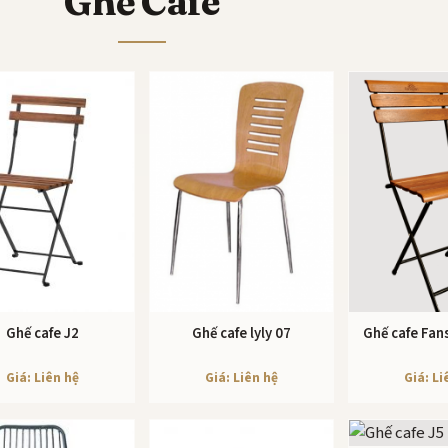
Ghế Cafe
Ghế cafe J2
Ghế cafe lyly 07
Ghế cafe Fan
XEM CHI TIẾT
XEM CHI TIẾT
XEM CHI
Giá: Liên hệ
Giá: Liên hệ
Giá: Li