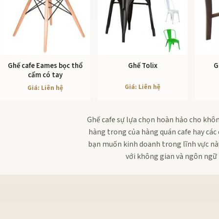
Ghế cafe Eames bọc thổ
Ghế Tolix
G
XEM CHI TIẾT
XEM CHI TIẾT
cẩm có tay
Giá: Liên hệ
Giá: Liên hệ
Ghế cafe sự lựa chọn hoàn hảo cho không
hàng trong của hàng quán cafe hay các q
bạn muốn kinh doanh trong lĩnh vực nà
với không gian và ngôn ngữ t