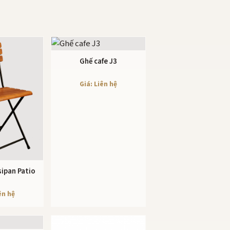
Ghế cafe J3
XEM CHI TIẾT
Giá: Liên hệ
sipan Patio
 TIẾT
ên hệ