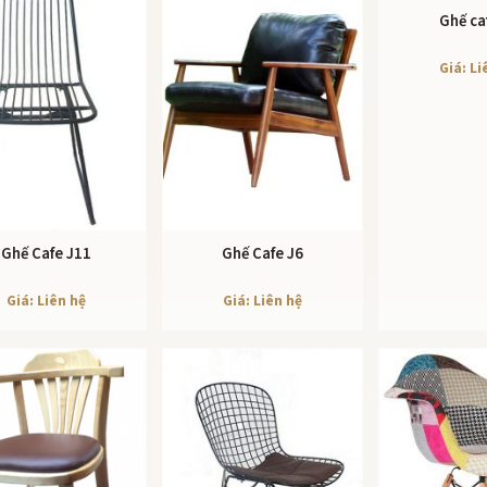
Ghế ca
XEM CHI
Giá: Li
Ghế Cafe J11
Ghế Cafe J6
XEM CHI TIẾT
XEM CHI TIẾT
Giá: Liên hệ
Giá: Liên hệ