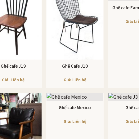
Ghế cafe Eam
XEM CHI
Giá: Li
Ghế cafe J19
Ghế Cafe J10
XEM CHI TIẾT
XEM CHI TIẾT
Giá: Liên hệ
Giá: Liên hệ
Ghế cafe Mexico
Ghế ca
XEM CHI TIẾT
XEM CHI
Giá: Liên hệ
Giá: Li