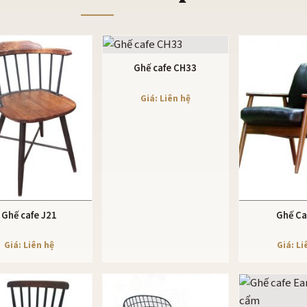
Ghế cafe CH33
XEM CHI TIẾT
Giá: Liên hệ
Ghế cafe J21
Ghế Ca
XEM CHI TIẾT
XEM CHI
Giá: Liên hệ
Giá: Li