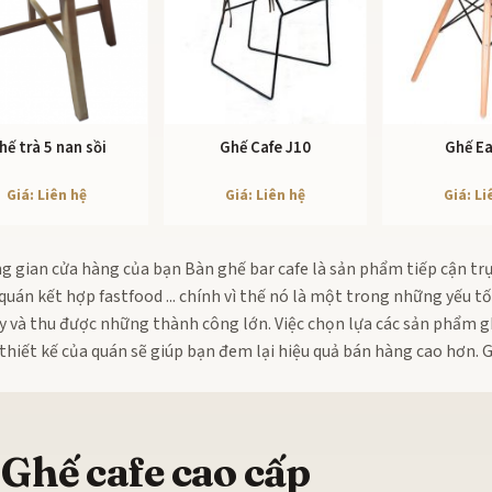
hế trà 5 nan sồi
Ghế Cafe J10
Ghế E
XEM CHI TIẾT
XEM CHI TIẾT
XEM CHI
Giá: Liên hệ
Giá: Liên hệ
Giá: Li
 gian cửa hàng của bạn Bàn ghế bar cafe là sản phẩm tiếp cận trự
uán kết hợp fastfood ... chính vì thế nó là một trong những yếu t
y và thu được những thành công lớn. Việc chọn lựa các sản phẩm g
hiết kế của quán sẽ giúp bạn đem lại hiệu quả bán hàng cao hơn. Gh
Ghế cafe cao cấp