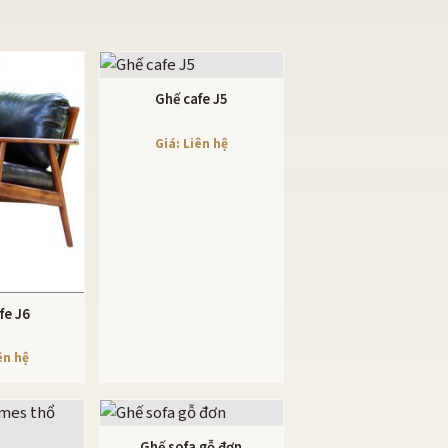
Ghế cafe J5
XEM CHI TIẾT
Giá: Liên hệ
fe J6
 TIẾT
ên hệ
Ghế sofa gỗ đơn
XEM CHI TIẾT