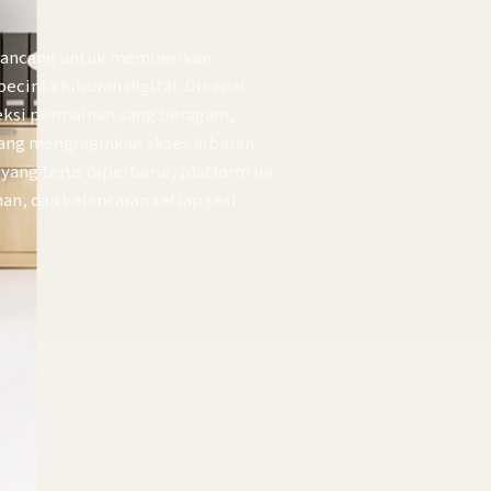
irancang untuk memberikan
ecinta hiburan digital. Dikenal
eksi permainan yang beragam,
yang menginginkan akses hiburan
yang terus diperbarui, platform ini
, dan kelancaran setiap sesi