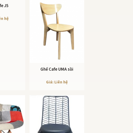
fe J5
 TIẾT
ên hệ
Ghế Cafe UMA sồi
XEM CHI TIẾT
Giá: Liên hệ