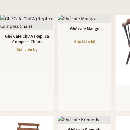
Ghế cafe Mango
XEM CHI TIẾT
Ghế Cafe Chữ A (Replica
XEM CHI TIẾT
Giá: Liên hệ
Compass Chair)
Giá: Liên hệ
Ghế cafe Kennedy
XEM CHI TIẾT