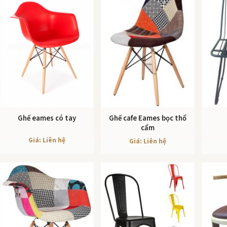
Ghế eames có tay
Ghế cafe Eames bọc thổ
XEM CHI TIẾT
XEM CHI TIẾT
cẩm
Giá: Liên hệ
Giá: Liên hệ