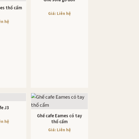
es thổ cẩm
 TIẾT
Giá: Liên hệ
ên hệ
fe J3
 TIẾT
Ghế cafe Eames có tay
XEM CHI TIẾT
ên hệ
thổ cẩm
Giá: Liên hệ